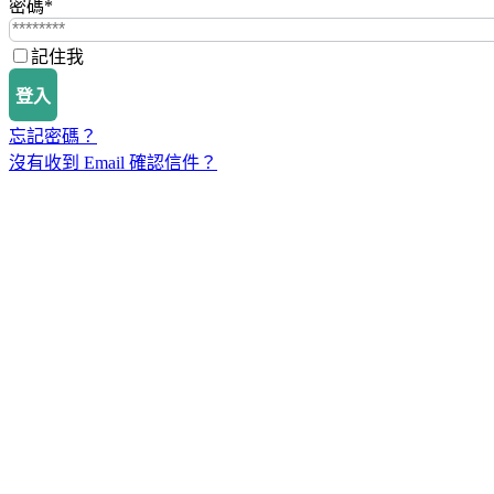
密碼
*
記住我
登入
忘記密碼？
沒有收到 Email 確認信件？